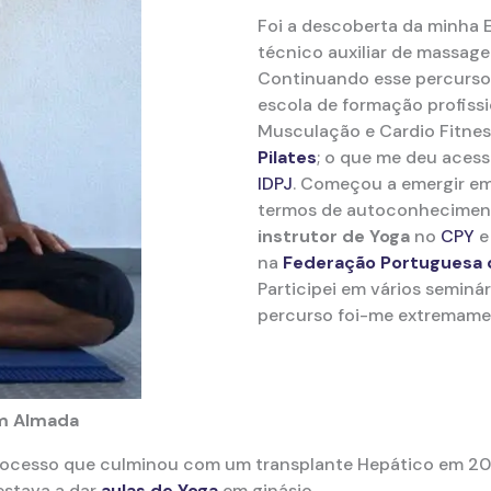
Foi a descoberta da minha 
técnico auxiliar de massage
Continuando esse percurso
escola de formação profissio
Musculação e Cardio Fitnes
Pilates
; o que me deu acess
IDPJ
. Começou a emergir em
termos de autoconheciment
instrutor de Yoga
no
CPY
e
na
Federação Portuguesa 
Participei em vários seminá
percurso foi-me extremamen
em Almada
ocesso que culminou com um transplante Hepático em 2018
estava a dar
aulas de Yoga
em ginásio.