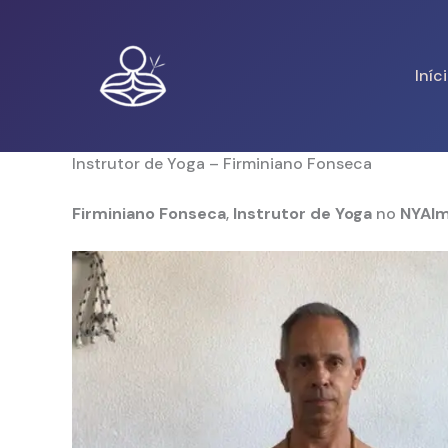
Skip
to
content
Iníc
Instrutor de Yoga – Firminiano Fonseca
Firminiano Fonseca
,
Instrutor de Yoga
no
NYAl