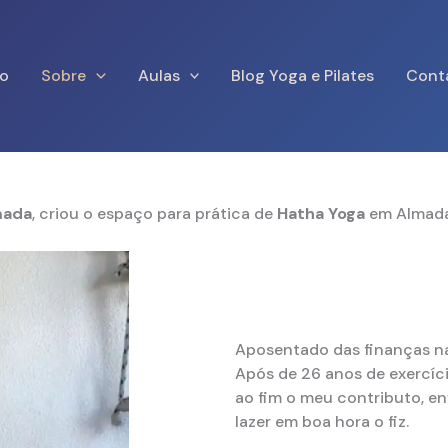
io
Sobre
Aulas
Blog Yoga e Pilates
Cont
mada
, criou o espaço para prática de
Hatha Yoga
em Almad
Aposentado das finanças na 
Após de 26 anos de exercíc
ao fim o meu contributo, en
lazer em boa hora o fiz.