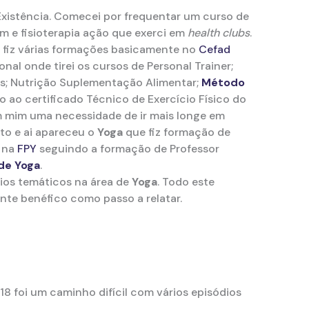
Existência. Comecei por frequentar um curso de
m e fisioterapia ação que exerci em
health clubs
.
 fiz várias formações basicamente no
Cefad
nal onde tirei os cursos de Personal Trainer;
s; Nutrição Suplementação Alimentar;
Método
o ao certificado Técnico de Exercício Físico do
 mim uma necessidade de ir mais longe em
o e ai apareceu o
Yoga
que fiz formação de
 na
FPY
seguindo a formação de Professor
de Yoga
.
rios temáticos na área de
Yoga
. Todo este
te benéfico como passo a relatar.
 foi um caminho difícil com vários episódios